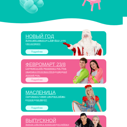
НОВЫЙ ГОД
Встречайте новый год с BabyBoss, чудо
уже на пороге!
Подробнее
ФЕВРОМАРТ 23/8
Соединяет в себе два важных дня: День
защитника Отечества и Международный
женский день.
Подробнее
МАСЛЕНИЦА
Раздольные гуляния, народные забавы,
русская душа ликует!
Подробнее
ВЫПУСКНОЙ
Важное событие в жизни каждого ребёнка,