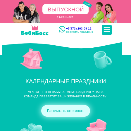
ЖМИ!
+7(473) 203-09-12
ВЫПУСКНОЙ
с БебиБосс
+7(473) 203-09-12
обсудить праздник
КАЛЕНДАРНЫЕ ПРАЗДНИКИ
МЕЧТАЕТЕ О НЕЗАБЫВАЕМОМ ПРАЗДНИКЕ? НАША
КОМАНДА ПРЕВРАТИТ ВАШИ ЖЕЛАНИЯ В РЕАЛЬНОСТЬ!
Заказать праздник
Рассчитать стоимость