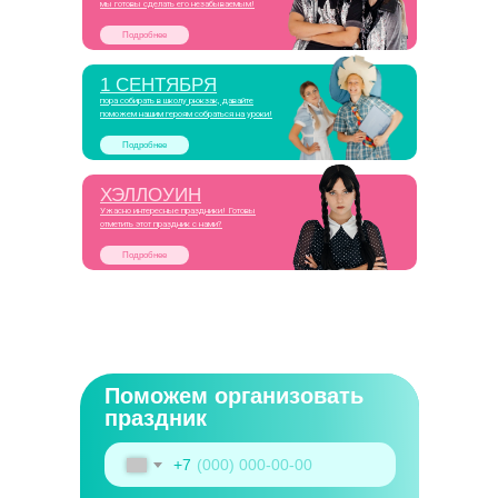
мы готовы сделать его незабываемым!
Подробнее
1 СЕНТЯБРЯ
пора собирать в школу рюкзак, давайте
поможем нашим героям собраться на уроки!
Подробнее
ХЭЛЛОУИН
Ужасно интересные праздники! Готовы
отметить этот праздник с нами?
Подробнее
Поможем организовать
праздник
+7