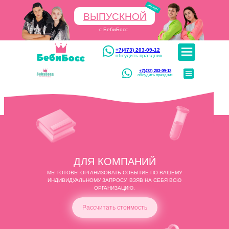
ЖМИ!
+7(473) 203-09-12
ВЫПУСКНОЙ
с БебиБосс
+7(473) 203-09-12
обсудить праздник
+7(473) 203-09-12
обсудить праздник
ДЛЯ КОМПАНИЙ
МЫ ГОТОВЫ ОРГАНИЗОВАТЬ СОБЫТИЕ ПО ВАШЕМУ
ИНДИВИДУАЛЬНОМУ ЗАПРОСУ, ВЗЯВ НА СЕБЯ ВСЮ
ОРГАНИЗАЦИЮ.
Рассчитать стоимость